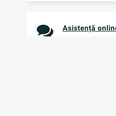
Asistență onlin
Dacă ai nevoie de ajutor,
asistență online și un con
răspunde în cel mai scurt 