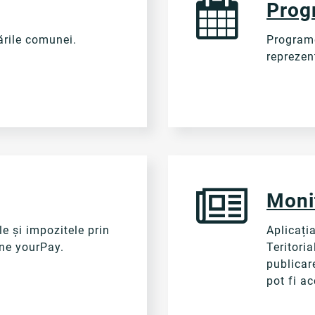
Prog
ările comunei.
Programe
reprezent
Monit
le și impozitele prin
Aplicați
ine yourPay.
Teritoria
publicar
pot fi ac