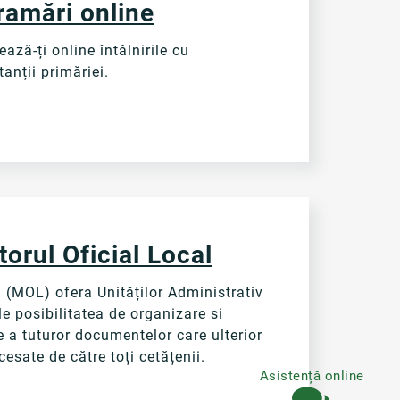
ramări online
ază-ți online întâlnirile cu
anții primăriei.
orul Oficial Local
a (MOL) ofera Unităților Administrativ
le posibilitatea de organizare si
e a tuturor documentelor care ulterior
cesate de către toți cetățenii.
Asistență online